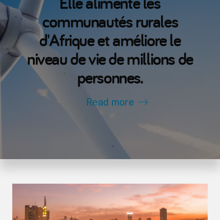
Elle alimente les
communautés rurales
d'Afrique et améliore le
niveau de vie de millions de
personnes.
Read more