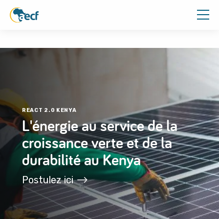
REACT 2.0 ETHIOPIA
REACT 2.0 KENYA
IFEV - B&BF
Catalyzing Climate-
L'énergie au service de la
Investir dans
resilient Energy Access
croissance verte et de la
l'entrepreneuriat féminin
and Inclusive Finance for
durabilité au Kenya
pour une économie plus
Agricultural
verte Au Bénin et au
Postulez ici
Transformation in
Burkina Faso
Ethiopia
Postulez ici