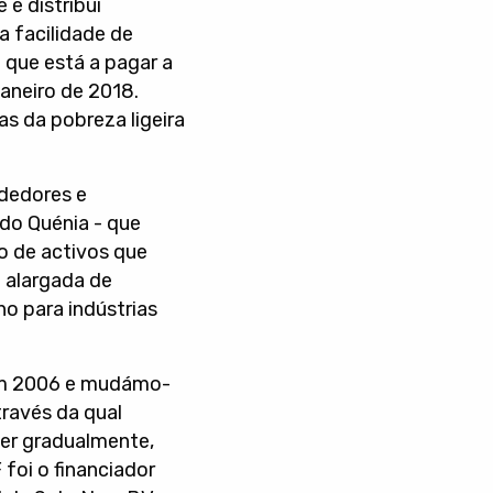
 e distribui
a facilidade de
- que está a pagar a
janeiro de 2018.
s da pobreza ligeira
dedores e
do Quénia - que
o de activos que
a alargada de
o para indústrias
em 2006 e mudámo-
ravés da qual
cer gradualmente,
foi o financiador