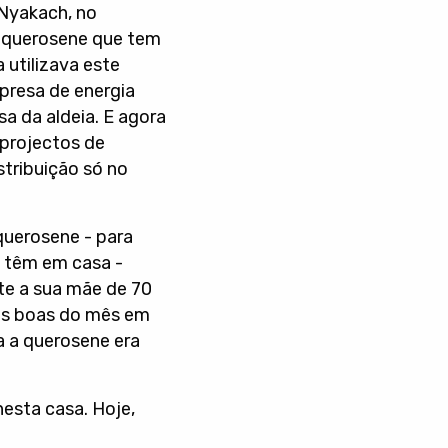
 Nyakach, no
e querosene que tem
 utilizava este
presa de energia
sa da aldeia. E agora
 projectos de
stribuição só no
querosene - para
e têm em casa -
te a sua mãe de 70
sas boas do mês em
ta a querosene era
nesta casa. Hoje,