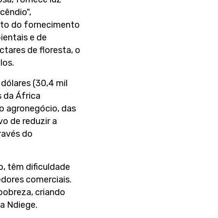
cêndio",
nto do fornecimento
ientais e de
tares de floresta, o
los.
dólares (30,4 mil
 da África
o agronegócio, das
vo de reduzir a
ravés do
o, têm dificuldade
edores comerciais.
pobreza, criando
a Ndiege.