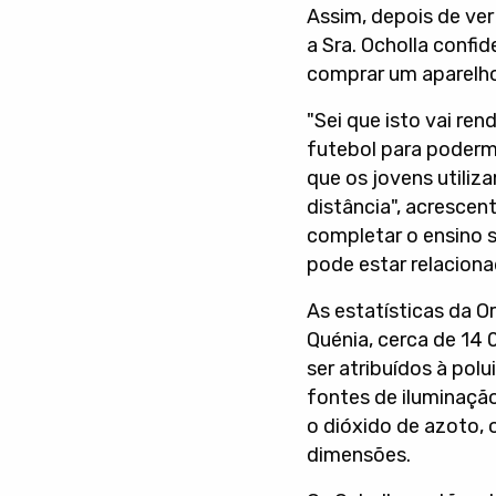
Assim, depois de ver
a Sra. Ocholla confid
comprar um aparelho 
"Sei que isto vai re
futebol para podermo
que os jovens utiliza
distância", acrescen
completar o ensino s
pode estar relaciona
As estatísticas da 
Quénia, cerca de 1
ser atribuídos à pol
fontes de iluminaçã
o dióxido de azoto, 
dimensões.