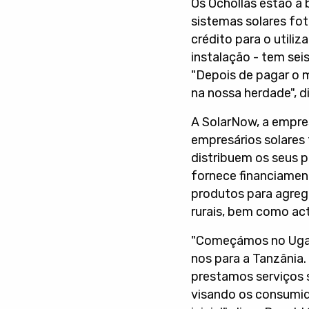
Os Ochollas estão a 
sistemas solares fo
crédito para o utiliz
instalação - tem sei
"Depois de pagar o m
na nossa herdade", di
A SolarNow, a empre
empresários solares
distribuem os seus 
fornece financiament
produtos para agrega
rurais, bem como act
"Começámos no Ugan
nos para a Tanzânia
prestamos serviços s
visando os consumid