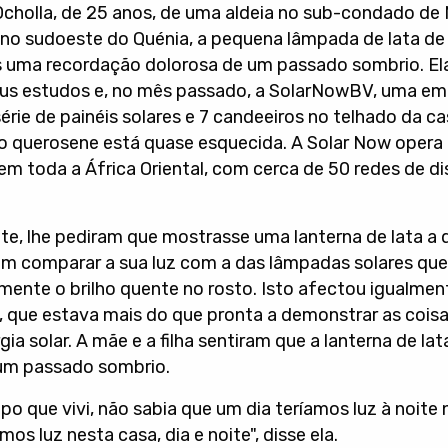
Ocholla, de 25 anos, de uma aldeia no sub-condado de
no sudoeste do Quénia, a pequena lâmpada de lata d
s uma recordação dolorosa de um passado sombrio. Ela
eus estudos e, no mês passado, a SolarNowBV, uma em
érie de painéis solares e 7 candeeiros no telhado da ca
do querosene está quase esquecida. A Solar Now opera
em toda a África Oriental, com cerca de 50 redes de di
e, lhe pediram que mostrasse uma lanterna de lata a 
iam comparar a sua luz com a das lâmpadas solares qu
mente o brilho quente no rosto. Isto afectou igualmen
a, que estava mais do que pronta a demonstrar as coi
gia solar. A mãe e a filha sentiram que a lanterna de la
um passado sombrio.
o que vivi, não sabia que um dia teríamos luz à noite 
s luz nesta casa, dia e noite", disse ela.