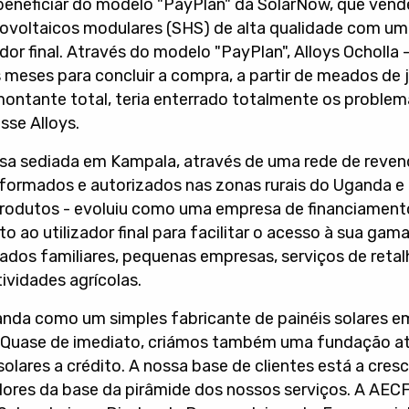
beneficiar do modelo "PayPlan" da SolarNow, que vende
tovoltaicos modulares (SHS) de alta qualidade com um
ador final. Através do modelo "PayPlan", Alloys Ocholla 
s meses para concluir a compra, a partir de meados de 
ontante total, teria enterrado totalmente os problema
sse Alloys.
sa sediada em Kampala, através de uma rede de reven
 formados e autorizados nas zonas rurais do Uganda e 
produtos - evoluiu como uma empresa de financiament
o ao utilizador final para facilitar o acesso à sua gam
dos familiares, pequenas empresas, serviços de retalh
ividades agrícolas.
da como um simples fabricante de painéis solares 
. Quase de imediato, criámos também uma fundação at
olares a crédito. A nossa base de clientes está a cres
ores da base da pirâmide dos nossos serviços. A AECF 