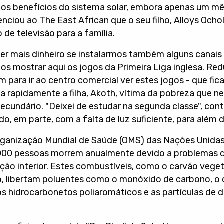
 os benefícios do sistema solar, embora apenas um mê
enciou ao The East African que o seu filho, Alloys Ochol
de televisão para a família.
nder mais dinheiro se instalarmos também alguns canais
s mostrar aqui os jogos da Primeira Liga inglesa. Red
m para ir ao centro comercial ver estes jogos - que fic
ta rapidamente a filha, Akoth, vítima da pobreza que 
ecundário. "Deixei de estudar na segunda classe", con
do, em parte, com a falta de luz suficiente, para além 
Organização Mundial de Saúde (OMS) das Nações Unida
4 000 pessoas morrem anualmente devido a problemas
uição interior. Estes combustíveis, como o carvão veget
o, libertam poluentes como o monóxido de carbono, o 
os hidrocarbonetos poliaromáticos e as partículas de 