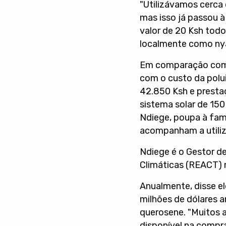
"Utilizávamos cerca
mas isso já passou à
valor de 20 Ksh tod
localmente como nya
Em comparação com o
com o custo da polui
42.850 Ksh e prestaç
sistema solar de 150
Ndiege, poupa à famí
acompanham a utiliz
Ndiege é o Gestor d
Climáticas (REACT) n
Anualmente, disse el
milhões de dólares a
querosene. "Muitos 
disponível na compra