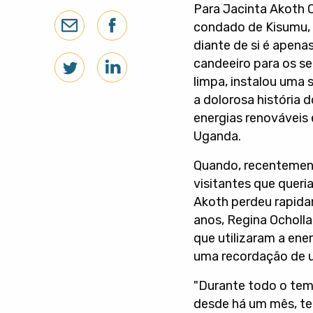
Para Jacinta Akoth 
condado de Kisumu, 
diante de si é apena
candeeiro para os s
limpa, instalou uma s
a dolorosa história 
energias renováveis 
Uganda.
Quando, recentement
visitantes que quer
Akoth perdeu rapida
anos, Regina Ocholl
que utilizaram a ener
uma recordação de 
"Durante todo o temp
desde há um mês, temo