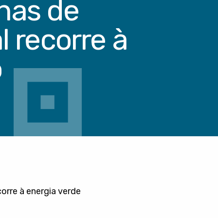
rnas de
 recorre à
o