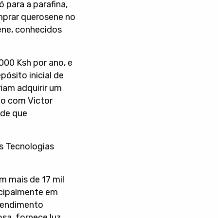
 para a parafina,
omprar querosene no
ene, conhecidos
000 Ksh por ano, e
ósito inicial de
riam adquirir um
do com Victor
úde que
s Tecnologias
m mais de 17 mil
incipalmente em
 rendimento
osa, fornece luz