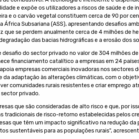
lidade e expõe os utilizadores a riscos de saúde e de in
ira e o carvão vegetal constituem cerca de 90 por ce
na África Subsariana (ASS), apresentando desafios amb
z que se perdem anualmente cerca de 4 milhões de hec
 degradação das bacias hidrográficas e a erosão dos so
desafio do sector privado no valor de 304 milhões de 
nece financiamento catalítico a empresas em 24 países
 apoia empresas comerciais inovadoras nos sectores d
e da adaptação às alterações climáticas, com o objeti
ver comunidades rurais resistentes e criar emprego at
sector privado.
sas que são consideradas de alto risco e que, por iss
 tradicionais de risco-retorno estabelecidas pelos cr
sas que têm um impacto significativo na redução da 
os sustentáveis para as populações rurais", acrescent