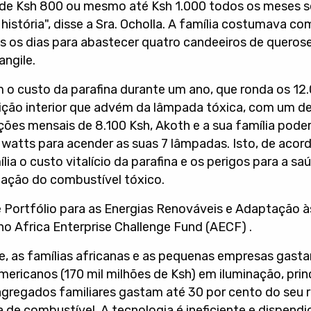
 de Ksh 800 ou mesmo até Ksh 1.000 todos os meses só
 história", disse a Sra. Ocholla. A família costumava c
os os dias para abastecer quatro candeeiros de queros
ngile.
 custo da parafina durante um ano, que ronda os 12.
ção interior que advém da lâmpada tóxica, com um dep
ões mensais de 8.100 Ksh, Akoth e a sua família pode
 watts para acender as suas 7 lâmpadas. Isto, de acor
lia o custo vitalício da parafina e os perigos para a sa
ação do combustível tóxico.
e Portfólio para as Energias Renováveis e Adaptação à
o Africa Enterprise Challenge Fund (AECF) .
e, as famílias africanas e as pequenas empresas gasta
mericanos (170 mil milhões de Ksh) em iluminação, pr
agregados familiares gastam até 30 por cento do seu
 de combustível. A tecnologia é ineficiente e dispendi