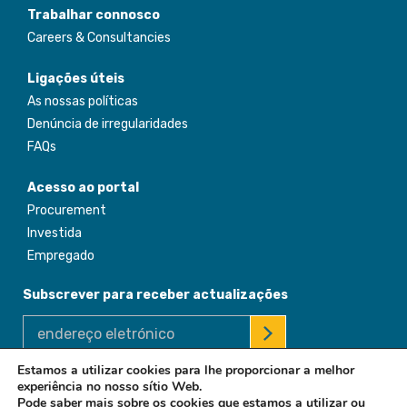
Trabalhar connosco
Careers & Consultancies
Ligações úteis
As nossas políticas
Denúncia de irregularidades
FAQs
Acesso ao portal
Procurement
Investida
Empregado
Subscrever para receber actualizações
Estamos a utilizar cookies para lhe proporcionar a melhor
experiência no nosso sítio Web.
© 2026 Africa Enterprise Challenge Fund. All Rights Reserved
Pode saber mais sobre os cookies que estamos a utilizar ou