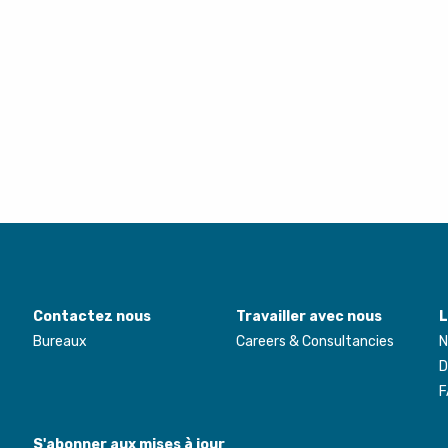
Contactez nous
Travailler avec nous
L
Bureaux
Careers & Consultancies
N
D
F
S'abonner aux mises à jour