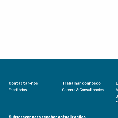
Contactar-nos
Trabalhar connosco
L
Escritórios
Careers & Consultancies
A
D
F
Subscrever para receber actualizações