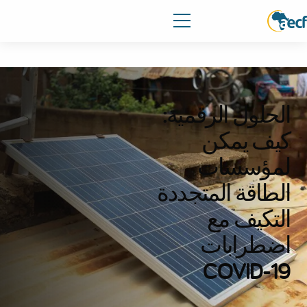
الحلول الرقمية:
كيف يمكن
لمؤسسات
الطاقة المتجددة
التكيف مع
اضطرابات
COVID-19