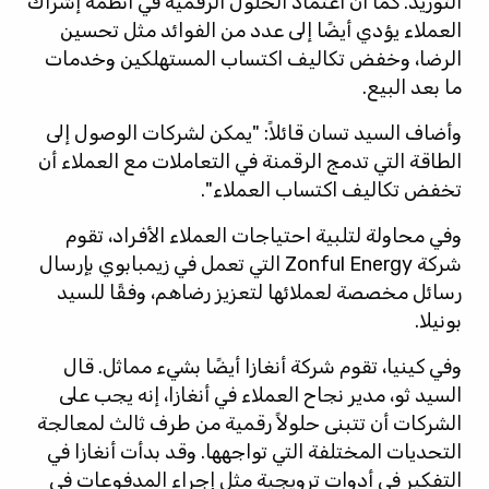
التوريد. كما أن اعتماد الحلول الرقمية في أنظمة إشراك
العملاء يؤدي أيضًا إلى عدد من الفوائد مثل تحسين
الرضا، وخفض تكاليف اكتساب المستهلكين وخدمات
ما بعد البيع.
وأضاف السيد تسان قائلاً: "يمكن لشركات الوصول إلى
الطاقة التي تدمج الرقمنة في التعاملات مع العملاء أن
تخفض تكاليف اكتساب العملاء".
وفي محاولة لتلبية احتياجات العملاء الأفراد، تقوم
شركة Zonful Energy التي تعمل في زيمبابوي بإرسال
رسائل مخصصة لعملائها لتعزيز رضاهم، وفقًا للسيد
بونيلا.
وفي كينيا، تقوم شركة أنغازا أيضًا بشيء مماثل. قال
السيد ثو، مدير نجاح العملاء في أنغازا، إنه يجب على
الشركات أن تتبنى حلولاً رقمية من طرف ثالث لمعالجة
التحديات المختلفة التي تواجهها. وقد بدأت أنغازا في
التفكير في أدوات ترويجية مثل إجراء المدفوعات في