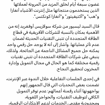
غضون سبعة أيام لخلق المزيد من المرونة لعملائها
الذين يستخدمون منتجاتها مثل إنترنت الأشياء أنغازا
و"هب" و"أكتيفيتور" و"أنغازا كونكتس".
قال السيد ليسيور من شركة سولاريس أوفغريد إنه من
الأهمية بمكان بالنسبة للشركات الأفريقية في قطاع
الطاقة المتجددة أن تتبنى التقنيات الحديثة لضمان
عدم تأثر عملياتها. وأشار إلى أنه لا يوجد حل رقمي واحد
يمكنه حل جميع المشاكل الناجمة عن الجائحة. ولذلك،
ينبغي على شركات الطاقة المتجددة أن تتبنى تقنيات
رقمية مختلفة كما هو الحال في مجال التمويل وإدارة
المخزون لتحقيق النجاح.
في إحدى الجلسات التفاعلية خلال الندوة عبر الإنترنت،
تضمنت بعض التحديات التي قال الجمهور إنهم
يواجهونها أثناء رقمنة أعمالهم: عدم توفر التمويل
الكافي لتوظيف
التقنيات، والحواجز اللغوية،
ومحدودية مقدمي الخدمات لدعم الابتكارات الرقمية،