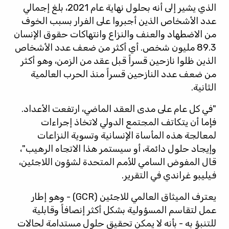
الذي يشير إلى أنه بحلول نهاية عام 2021، بلغ إجمالي
عدد الأشخاص الذين أجبروا على الفرار بسبب الخوف
من الاضطهاد والعنف والنزاع وانتهاكات حقوق الإنسان
89.3 مليون شخص. أي أكثر من ضعف عدد الأشخاص
الذين ظلوا نازحين قسراً قبل عقد من الزمن، وهو أكثر
من ضعف عدد النازحين قسراً منذ الحرب العالمية
الثانية.
"في كل عام على مدى العقد الماضي، ارتفعت الأعداد.
فإما أن يتكاتف المجتمع الدولي لاتخاذ إجراءات
لمعالجة هذه المأساة الإنسانية وتسوية النزاعات
وإيجاد حلول دائمة، أو سيستمر هذا الاتجاه الرهيب"،
قال المفوض السامي للأمم المتحدة لشؤون اللاجئين،
فيليبو غراندي في التقرير.
يعترف الميثاق العالمي للاجئين (GCR) - وهو إطار
عمل لتقاسم المسؤولية بشكل أكثر إنصافاً وقابلية
للتنبؤ به - بأنه لا يمكن تحقيق حلول مستدامة لحالات