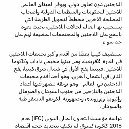
اللاجئين دون تعاون دولي. ويوفر الميثاق العالمي
للاجئين للحكومات والمنظمات الدولية وأصحاب
المصلحة الآخرين مخططاً لتحويل الطريقة التي
يستجيب بها العالم لحالات اللاجئين، بحيث يعود
بالنفع على اللاجئين والمجتمعات المضيفة لهم على
حد سواء.
تستضيف كينيا بعضًا من أقدم وأكبر تجمعات اللاجئين
في القارة الأفريقية، ومن بينها مخيمي داداب وكاكوما
للاجئين. فبينما يقع الأول في شمال شرق كينيا، يقع
الثاني في الشمال الغربي، وهو أحد أقدم مخيمات
اللاجئين في العالم - وهو بوتقة تنصهر فيها أعداد
اللاجئين والنازحين من جنوب السودان والصومال
وإثيوبيا وبوروندي وجمهورية الكونغو الديمقراطية
والسودان.
دراسة مؤسسة التعاون المالي الدولي (IFC) لعام
2018,
كاكوما كسوق
لم تكتفِ بتحديد حجم اقتصاد