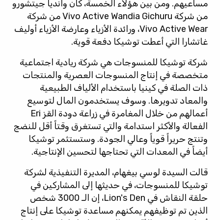
مساعيهم. ومن بين هؤلاء الخمسة، كان وانديا جيتشورو
من شركة Vivo Active Wandia Gichuru من شركة
Vivo Active Wear، ورائدة الأزياء وعارضة الأزياء أوليف
غاتشارا التي أعطت توشيكا دفعة قوية.
شركة توشيكا للمنسوجات هي شركة ريادية اجتماعية
متخصصة في إنتاج المنسوجات العصرية والمنتجات
ذات الصلة في كينيا باستخدام الألياف الطبيعية
والمعاد تدويرها. وسوف يستخدمون المال لتوسيع
أعمالهم من خلال المغامرة في زراعة دودة القز Eri
الفعالة والأكثر استدامة والتي تستغرق وقتاً أقل للنضج
وتنتج حريراً قوياً وعالي الجودة. وستستثمر توشيكا
أيضاً في المعدات التي تحتاجها لتحسين الإنتاجية.
قالت السيدة لوسي بيغهام، المديرة التنفيذية لشركة
توشيكا للمنسوجات، في حديثها إلى المشاركين في
حلقة النقاش في Lion's Den، إن الـ 3000 شخص
الذين تم توظيفهم يمكنهم مساعدة توشيكا على إنتاج