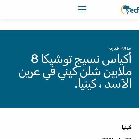
مقالة إخبارية
أكياس نسيج توشيكا 8
ملايين شلن كيني في عرين
الأسد ، كينيا.
كينيا