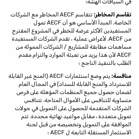
في السياقات الهشة؛
تقاسم المخاطر:
تتقاسم AECF المخاطر مع الشركات
الخاصة. المبدأ الأساسي هو أن AECF تمول
المستفيدين الأكثر عرضة للخطر في المشروع المقترح
من AECF. لأغراض عملية ، تقدم الشركات المستفيدة
مساهمات مطابقة للمشاريع / الشركات الممولة من
AECF لأن هذا يزيد من تعبئة الموارد والتزام مقدم
الطلب بالتنفيذ الناجح ؛
منافسة:
يتم وضع استثمارات AECF (المنح غير القابلة
للاسترداد والمنح القابلة للسداد) في المجال العام
لضمان حصول جميع المنظمات المؤهلة على فرص
متساوية للتنافس على الأموال المتاحة. تتنافس
الشركات المتقدمة للحصول على التمويل في جولات
تمويل متعددة ، مقابل مواعيد نهائية محددة. تتم
الموافقة على التمويل وتخصيصه من قبل لجنة
الاستثمار المستقلة التابعة ل AECF ؛