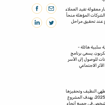
ر معقولة تفيد العملاء
لشركات المؤهلة منحاً
 أمريكي و400,000 دولار أمريكي تُمنح عند تحقيق مراحل
 سلبية هائلة -
لكربون. يسعى برنامج
انات للوصول إلى الأسر
أثر الاجتماعي
لطهي النظيف وتحفيزها
على المغامرة في أسواق جديدة تعتبر ذات إمكانات ولكن يصعب دخولها. وبحلول عام 2025، يهدف المشروع
وزيع 60,000 حل من حلول الطهي النظيف والتأثير إيجابياً على أكثر من 300,000 شخص في جميع أنحاء