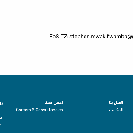
stephen.mwakifwamba@g
اتصل بنا
اعمل معنا
رو
المكاتب
Careers & Consultancies
سي
صا
ال