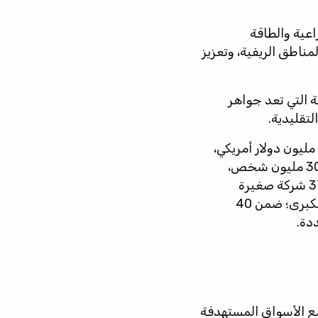
راعية والطاقة
ناطق الريفية، وتعزيز
مية التي تعد جواهر
تقليدية.
وقد حشد منتدى أفريقيا الاقتصادي الأفريقي، الذي أُطلق في عام 2008، أكثر من 420 مليون دولار أمريكي،
وحشد أكثر من 771 مليون دولار أمريكي من رأس المال المطابق، وحسّن حياة أكثر من 30 مليون شخص،
وخلق أكثر من 26,500 وظيفة مباشرة وحافظ على استدامتها. وقد دعمنا حتى الآن 375 شركة صغيرة
ومتوسطة الحجم تركز على التأثير في 26 بلداً في جميع أنحاء أفريقيا جنوب الصحراء الكبرى؛ ضمن 40
دة.
لية التي تتكيف مع الأسواق المستهدفة