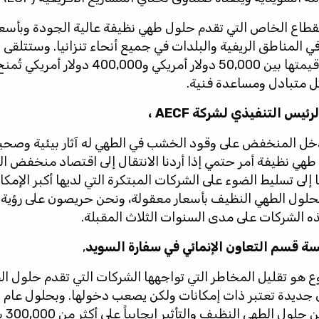
قطاع الخاص التي تقدم حلول طهي نظيفة عالية الجودة وبأسعا
لمناطق الريفية والبلدات في جميع أنحاء تنزانيا. وستتلقى ا
قائمة على الأداء تتراوح قيمتها بين 50,000 دولار
ل متبادل ومساعدة فنية.
رئيس التنفيذي لشركة AECF ،
دخل المنخفض على وقود الخشب في الطهي له آثار بيئية وصحية
ل طهي نظيفة أمر حتمي إذا أردنا الانتقال إلى اقتصاد منخفض ا
 إلى تسليط الضوء على الشركات المبتكرة التي لديها أكبر الإمك
ول الطهي النظيف بأسعار معقولة، ونحن حريصون على رؤية ال
ذه الشركات على مدى السنوات الثلاث المقبلة.
يسة قسم التعاون الإنمائي في سفارة السويد
,
 هو تقليل المخاطر التي تواجهها الشركات التي تقدم حلول ا
إلى ت