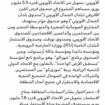
الأوروبي: بتمويل من الاتحاد الأوروبي قدره 5.5 مليون
يورو، سيساهم المشروع في
صندوق فرص القرن
الأفريقي
لبلدان الشمال الأوروبي ("صندوق بلدان
الشمال الأوروبي") وهو صندوق مؤثر يستهدف
المشاريع الصومالية الصغيرة والمتوسطة الحجم. ومن
بين المستثمرين والداعمين الاقتصاديين للصندوق
الاتحاد الأوروبي، وصندوق نورفند، وصندوق الاستثمار
للبلدان النامية (IFU)، ووزارة الخارجية النرويجية،
ومؤسسة دانيدا ومؤسسة عائلة أرسينولت. ويدير
الصندوق برنامج "شوراكو"، وهو برنامج تابع لمؤسسة
"مستقبل الأرض الواحدة"، بالتعاون مع الاتحاد الدولي
للتنمية الزراعية. يربط "شورىكو" بين المستثمرين
والشركات الواعدة في الصومال لتشجيع التنمية
الاقتصادية والاستقرار في جميع أنحاء المنطقة.
3- دعم الحوار بشأن السياسات المتعلقة بمناخ
الاستثمار
: بتمويل من الاتحاد الأوروبي قدره 1.8 مليون
يورو، سيستهدف المشروع مناخ الاستثمار وبيئة